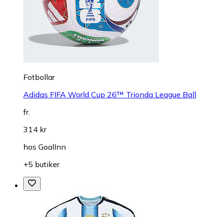
Fotbollar
Adidas FIFA World Cup 26™ Trionda League Ball
fr.
314 kr
hos
GoalInn
+5 butiker