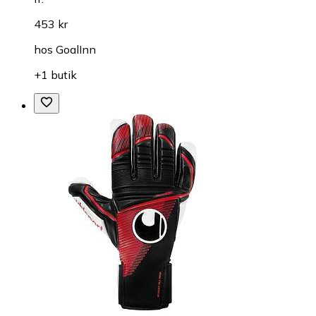
453 kr
hos
GoalInn
+1 butik