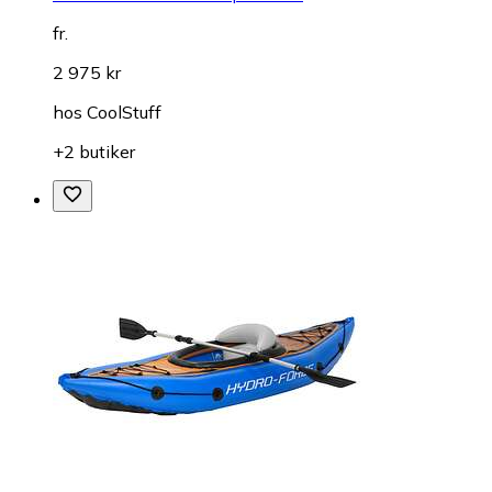
fr.
2 975 kr
hos
CoolStuff
+2 butiker