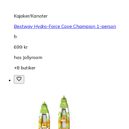
Kajaker/Kanoter
Bestway Hydro-Force Cove Champion 1-person
fr.
699 kr
hos
Jollyroom
+8 butiker