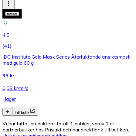
4.5
(
41
)
IDC Institute Gold Mask Series Återfuktande ansiktsmask
med guld 60 g
35 kr
0,58 kr/ml/g
I lager
Till butik
Vi har hittat produkten i totalt 1 butiker, varav 1 är
partnerbutiker hos Prisjakt och har direktlänk till butiken.
Hur vi visar priser och butiker.