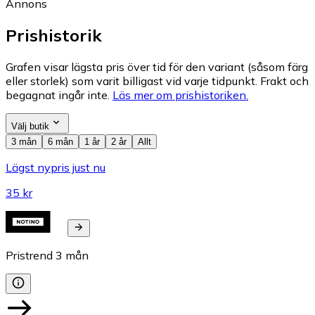
Annons
Prishistorik
Grafen visar lägsta pris över tid för den variant (såsom färg
eller storlek) som varit billigast vid varje tidpunkt. Frakt och
begagnat ingår inte.
Läs mer om prishistoriken.
Välj butik
3 mån
6 mån
1 år
2 år
Allt
Lägst nypris just nu
35 kr
Pristrend
3
mån