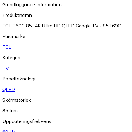
Grundläggande information
Produktnamn
TCL T69C 85" 4K Ultra HD QLED Google TV - 85T69C
Varumärke
TCL
Kategori
TV
Panelteknologi
QLED
Skärmstorlek
85 tum
Uppdateringsfrekvens
60 Hz