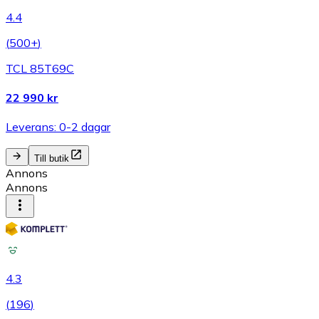
4.4
(
500+
)
TCL 85T69C
22 990 kr
Leverans: 0-2 dagar
Till butik
Annons
Annons
4.3
(
196
)