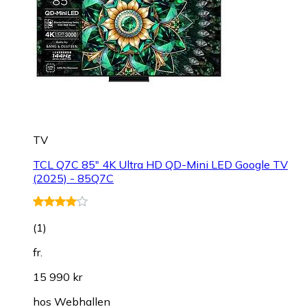
TV
TCL Q7C 85" 4K Ultra HD QD-Mini LED Google TV
(2025) - 85Q7C
(
1
)
fr.
15 990 kr
hos
Webhallen