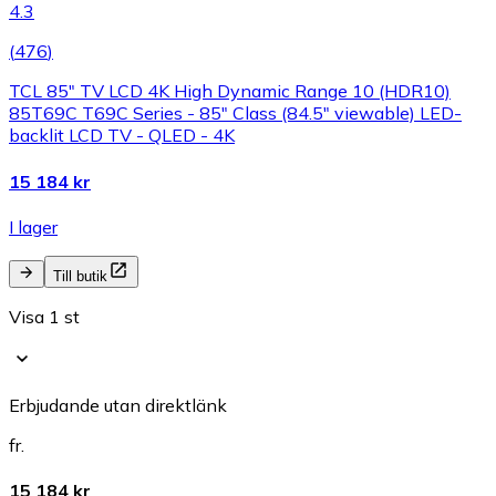
4.3
(
476
)
TCL 85" TV LCD 4K High Dynamic Range 10 (HDR10)
85T69C T69C Series - 85" Class (84.5" viewable) LED-
backlit LCD TV - QLED - 4K
15 184 kr
I lager
Till butik
Visa 1 st
Erbjudande utan direktlänk
fr.
15 184 kr