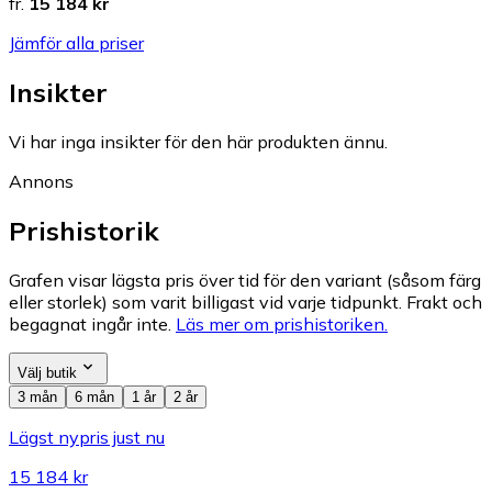
fr.
15 184 kr
Jämför alla priser
Insikter
Vi har inga insikter för den här produkten ännu.
Annons
Prishistorik
Grafen visar lägsta pris över tid för den variant (såsom färg
eller storlek) som varit billigast vid varje tidpunkt. Frakt och
begagnat ingår inte.
Läs mer om prishistoriken.
Välj butik
3 mån
6 mån
1 år
2 år
Lägst nypris just nu
15 184 kr