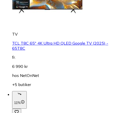
TV
TCL T8C 65" 4K Ultra HD QLED Google TV (2025) -
65T8C
fr.
6 990 kr
hos
NetOnNet
+5 butiker
11%