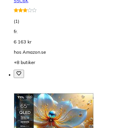
55C6K
(
1
)
fr.
6 163 kr
hos
Amazon.se
+8 butiker