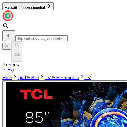
Fortsätt till huvudinnehåll
Sök
Annons
TV
Hem
Ljud & Bild
TV & Hemmabio
TV