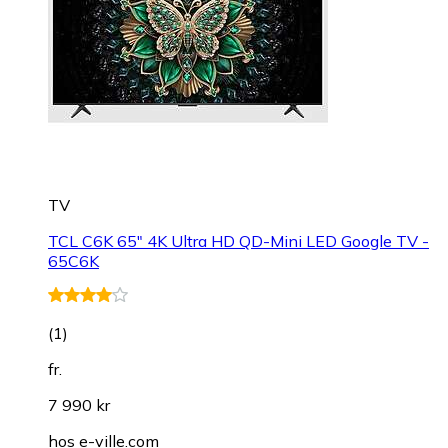
TV
TCL C6K 65" 4K Ultra HD QD-Mini LED Google TV -
65C6K
(
1
)
fr.
7 990 kr
hos
e-ville.com