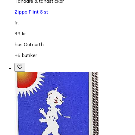
Tändare & tändstickor
Zippo Flint 6 st
fr.
39 kr
hos
Outnorth
+5 butiker