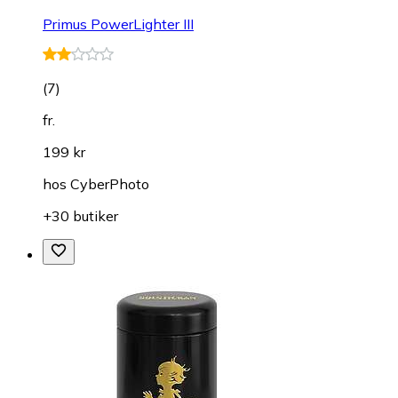
Primus PowerLighter III
(
7
)
fr.
199 kr
hos
CyberPhoto
+30 butiker