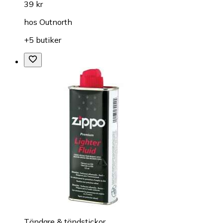
39 kr
hos
Outnorth
+5 butiker
Tändare & tändstickor