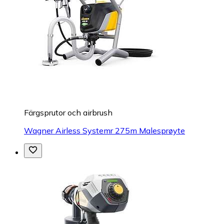
Färgsprutor och airbrush
Wagner Airless Systemr 275m Malesprøyte