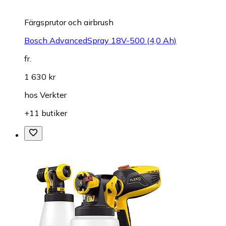
Färgsprutor och airbrush
Bosch AdvancedSpray 18V-500 (4,0 Ah)
fr.
1 630 kr
hos
Verkter
+11 butiker