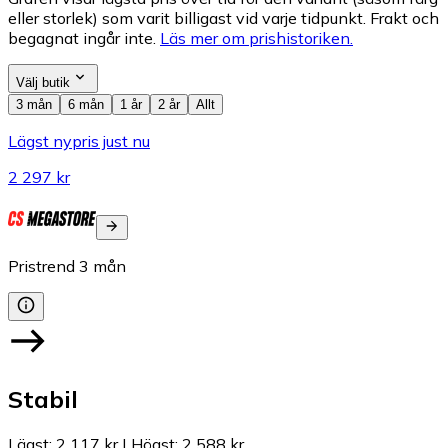
eller storlek) som varit billigast vid varje tidpunkt. Frakt och
begagnat ingår inte.
Läs mer om prishistoriken.
Välj butik
3 mån
6 mån
1 år
2 år
Allt
Lägst nypris just nu
2 297 kr
Pristrend
3
mån
Stabil
Lägst
:
2 117 kr
|
Högst
:
2 588 kr