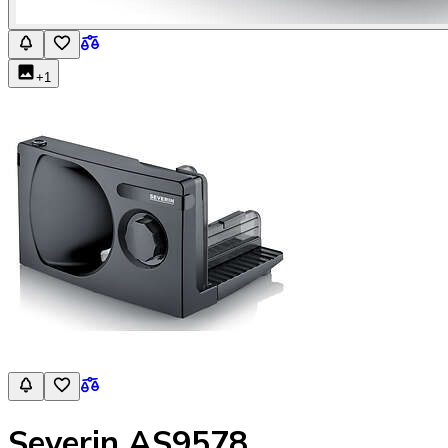
+
1
Severin AS9578