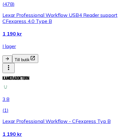
(
478
)
Lexar Professional Workflow USB4 Reader support
CFexpress 4.0 Type B
1 190 kr
I lager
Till butik
3.8
(
1
)
Lexar Professional Workflow - CFexpress Typ B
1 190 kr