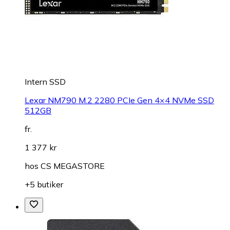
Intern SSD
Lexar NM790 M.2 2280 PCIe Gen 4×4 NVMe SSD
512GB
fr.
1 377 kr
hos
CS MEGASTORE
+5 butiker