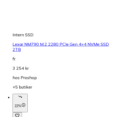
Intern SSD
Lexar NM790 M.2 2280 PCIe Gen 4×4 NVMe SSD
2TB
fr.
3 254 kr
hos
Proshop
+5 butiker
22%