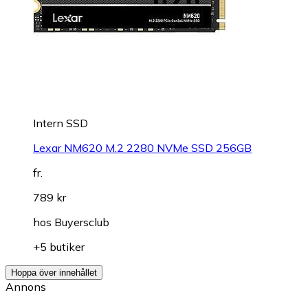
Intern SSD
Lexar NM620 M.2 2280 NVMe SSD 256GB
fr.
789 kr
hos
Buyersclub
+5 butiker
Hoppa över innehållet
Annons