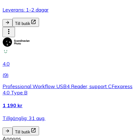
Leverans: 1-2 dagar
Till butik
4.0
(
9
)
Professional Workflow USB4 Reader, support CFexpress
4.0 Type B
1 190 kr
Tillgänglig: 31 aug.
Till butik
Annons