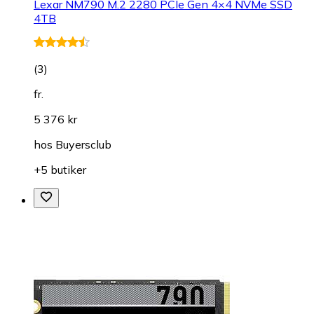
Lexar NM790 M.2 2280 PCIe Gen 4×4 NVMe SSD
4TB
(
3
)
fr.
5 376 kr
hos
Buyersclub
+5 butiker