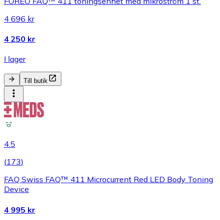
FOREO FAQ™ 411 toningsenhet med mikroström 1 st.
4 696 kr
4 250 kr
I lager
Till butik
4.5
(
173
)
FAQ Swiss FAQ™ 411 Microcurrent Red LED Body Toning
Device
4 995 kr