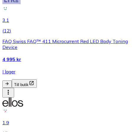
3.1
(
12
)
FAQ Swiss FAQ™ 411 Microcurrent Red LED Body Toning
Device
4 995 kr
I lager
Till butik
1.9