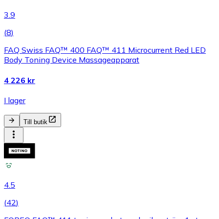
3.9
(
8
)
FAQ Swiss FAQ™ 400 FAQ™ 411 Microcurrent Red LED
Body Toning Device Massageapparat
4 226 kr
I lager
Till butik
4.5
(
42
)