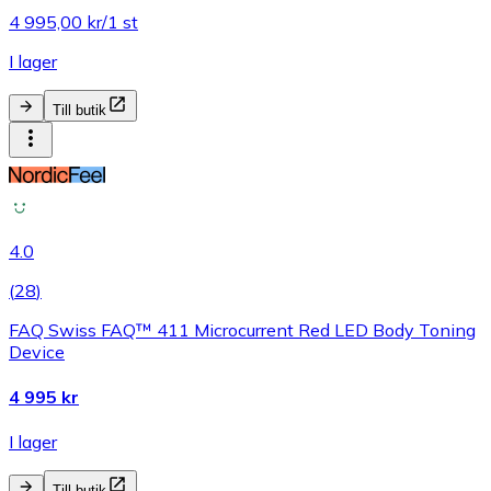
4 995,00 kr/1 st
I lager
Till butik
4.0
(
28
)
FAQ Swiss FAQ™ 411 Microcurrent Red LED Body Toning
Device
4 995 kr
I lager
Till butik