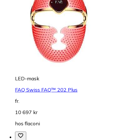
LED-mask
FAQ Swiss FAQ™ 202 Plus
fr.
10 697 kr
hos
flaconi