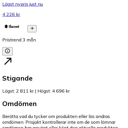
Lägst nypris just nu
4 226 kr
Pristrend
3
mån
Stigande
Lägst
:
2 811 kr
|
Högst
:
4 696 kr
Omdömen
Berätta vad du tycker om produkten eller läs andras
omdömen. Prisjakt kontrollerar inte om de som lämnar
omdömen har använt eller köpt den aktuella produkten.