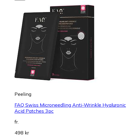
Peeling
FAQ Swiss Microneedling Anti-Wrinkle Hyaluronic
Acid Patches 3pc
fr.
498 kr