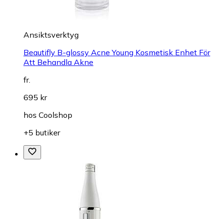
Ansiktsverktyg
Beautifly B-glossy Acne Young Kosmetisk Enhet För
Att Behandla Akne
fr.
695 kr
hos
Coolshop
+5 butiker