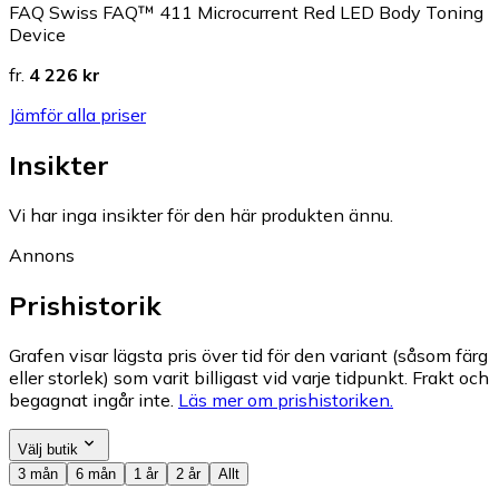
FAQ Swiss FAQ™ 411 Microcurrent Red LED Body Toning
Device
fr.
4 226 kr
Jämför alla priser
Insikter
Vi har inga insikter för den här produkten ännu.
Annons
Prishistorik
Grafen visar lägsta pris över tid för den variant (såsom färg
eller storlek) som varit billigast vid varje tidpunkt. Frakt och
begagnat ingår inte.
Läs mer om prishistoriken.
Välj butik
3 mån
6 mån
1 år
2 år
Allt