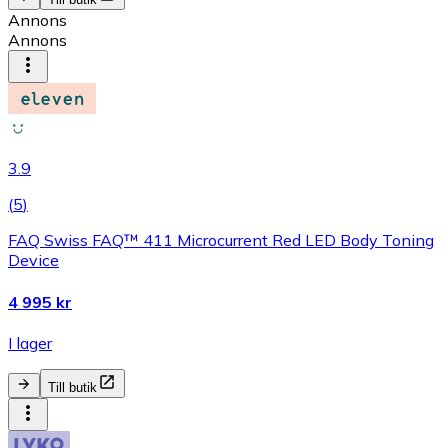
Annons
Annons
3.9
(
5
)
FAQ Swiss FAQ™ 411 Microcurrent Red LED Body Toning
Device
4 995 kr
I lager
Till butik