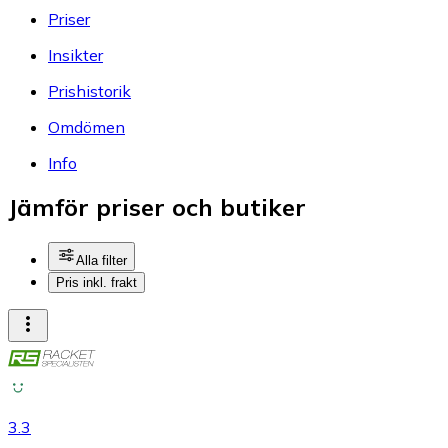
Priser
Insikter
Prishistorik
Omdömen
Info
Jämför priser och butiker
Alla filter
Pris inkl. frakt
3.3