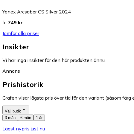
Yonex Arcsaber CS Silver 2024
fr.
749 kr
Jämför alla priser
Insikter
Vi har inga insikter för den här produkten ännu.
Annons
Prishistorik
Grafen visar lägsta pris över tid för den variant (såsom färg e
Välj butik
3 mån
6 mån
1 år
Lägst nypris just nu