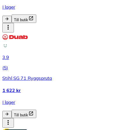
I lager
Till butik
3.9
(
5
)
Stihl SG 71 Ryggspruta
1 622 kr
I lager
Till butik