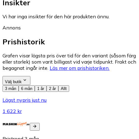
Insikter
Vi har inga insikter för den här produkten ännu.
Annons
Prishistorik
Grafen visar lägsta pris över tid för den variant (såsom färg
eller storlek) som varit billigast vid varje tidpunkt. Frakt och
begagnat ingår inte.
Läs mer om prishistoriken.
Välj butik
3 mån
6 mån
1 år
2 år
Allt
Lägst nypris just nu
1 622 kr
Pristrend
3
mån