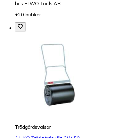
hos
ELWO Tools AB
+20 butiker
Trädgårdsvalsar
AL-KO Trädgårdsvält GW 50