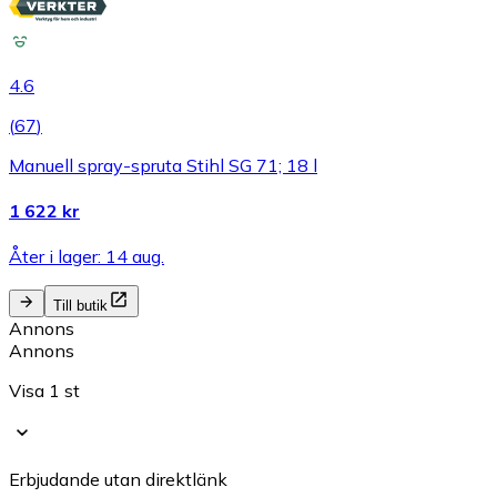
4.6
(
67
)
Manuell spray-spruta Stihl SG 71; 18 l
1 622 kr
Åter i lager: 14 aug.
Till butik
Annons
Annons
Visa 1 st
Erbjudande utan direktlänk