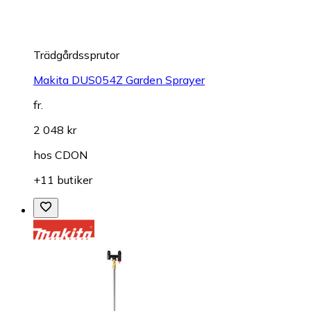
Trädgårdssprutor
Makita DUS054Z Garden Sprayer
fr.
2 048 kr
hos
CDON
+11 butiker