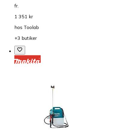
fr.
1 351 kr
hos
Toolab
+3 butiker