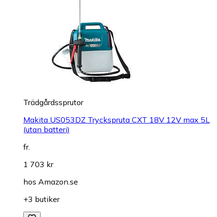
Trädgårdssprutor
Makita US053DZ Tryckspruta CXT 18V 12V max 5L
(utan batteri)
fr.
1 703 kr
hos
Amazon.se
+3 butiker