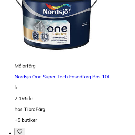
Målarfärg
Nordsjö One Super Tech Fasadfärg Bas 10L
fr.
2 195 kr
hos
TibroFärg
+5 butiker