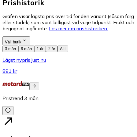
Prishistorik
Grafen visar lägsta pris över tid för den variant (såsom färg
eller storlek) som varit billigast vid varje tidpunkt. Frakt och
begagnat ingår inte.
Läs mer om prishistoriken.
Välj butik
3 mån
6 mån
1 år
2 år
Allt
Lägst nypris just nu
891 kr
Pristrend
3
mån