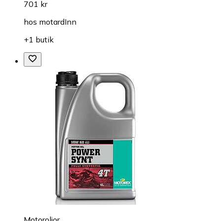
701 kr
hos
motardInn
+1 butik
Motoroljor