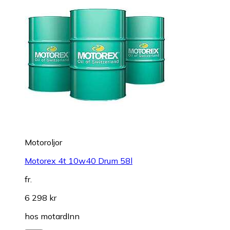
Motoroljor
Motorex 4t 10w40 Drum 58l
fr.
6 298 kr
hos
motardInn