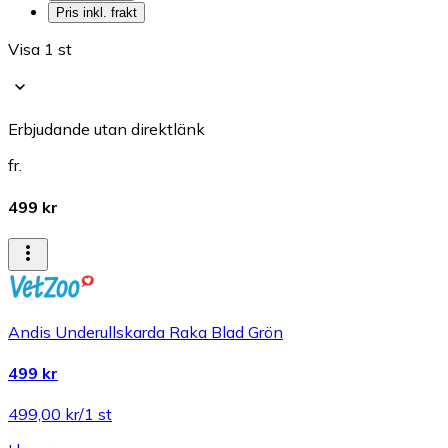
Pris inkl. frakt
Visa 1 st
Erbjudande utan direktlänk
fr.
499 kr
Andis Underullskarda Raka Blad Grön
499 kr
499,00 kr/1 st