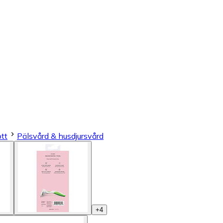
ott
Pälsvård & husdjursvård
+
4