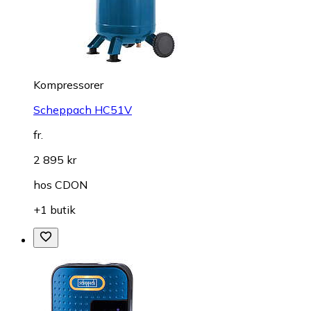
Kompressorer
Scheppach HC51V
fr.
2 895 kr
hos
CDON
+1 butik