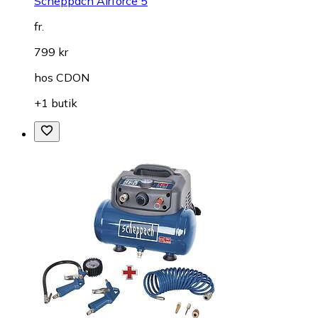
Scheppach Airforce 5
fr.
799 kr
hos
CDON
+1 butik