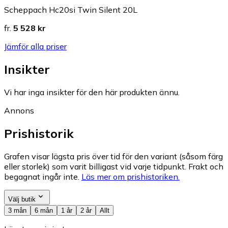
Scheppach Hc20si Twin Silent 20L
fr.
5 528 kr
Jämför alla priser
Insikter
Vi har inga insikter för den här produkten ännu.
Annons
Prishistorik
Grafen visar lägsta pris över tid för den variant (såsom färg
eller storlek) som varit billigast vid varje tidpunkt. Frakt och
begagnat ingår inte.
Läs mer om prishistoriken.
Välj butik
3 mån
6 mån
1 år
2 år
Allt