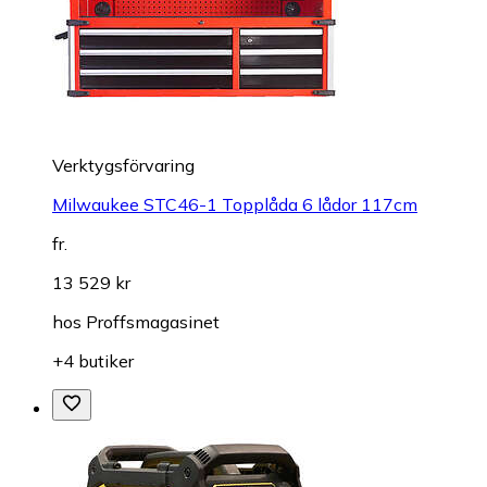
Verktygsförvaring
Milwaukee STC46-1 Topplåda 6 lådor 117cm
fr.
13 529 kr
hos
Proffsmagasinet
+4 butiker