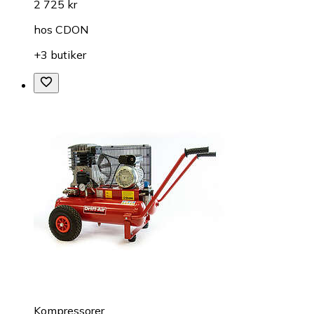
2 725 kr
hos
CDON
+3 butiker
Kompressorer