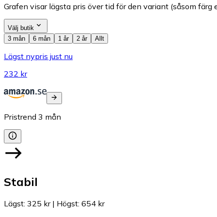
Grafen visar lägsta pris över tid för den variant (såsom färg e
Välj butik
3 mån
6 mån
1 år
2 år
Allt
Lägst nypris just nu
232 kr
Pristrend
3
mån
Stabil
Lägst
:
325 kr
|
Högst
:
654 kr