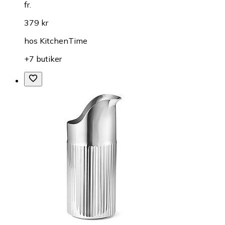
fr.
379 kr
hos
KitchenTime
+7 butiker