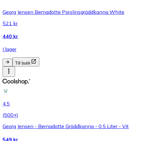
Georg Jensen Bernadotte Porslinsgräddkanna White
521 kr
440 kr
I lager
Till butik
4.5
(
500+
)
Georg Jensen - Bernadotte Gräddkanna - 0.5 Liter - Vit
549 kr