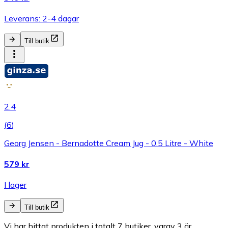
Leverans: 2-4 dagar
Till butik
2.4
(
6
)
Georg Jensen - Bernadotte Cream Jug - 0.5 Litre - White
579 kr
I lager
Till butik
Vi har hittat produkten i totalt 7 butiker, varav 3 är