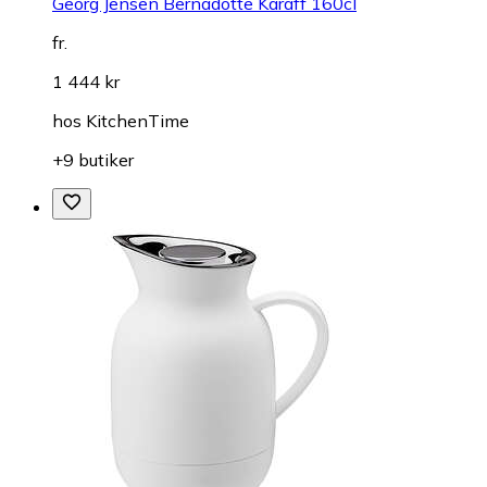
Georg Jensen Bernadotte Karaff 160cl
fr.
1 444 kr
hos
KitchenTime
+9 butiker