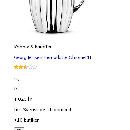
Kannor & karaffer
Georg Jensen Bernadotte Chrome 1L
(
1
)
fr.
1 020 kr
hos
Svenssons i Lammhult
+10 butiker