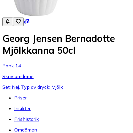
Georg Jensen Bernadotte
Mjölkkanna 50cl
Rank 14
Skriv omdöme
Set: Nej, Typ av dryck: Mjölk
Priser
Insikter
Prishistorik
Omdömen