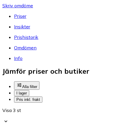
Skriv omdöme
Priser
Insikter
Prishistorik
Omdömen
Info
Jämför priser och butiker
Alla filter
I lager
Pris inkl. frakt
Visa 3 st