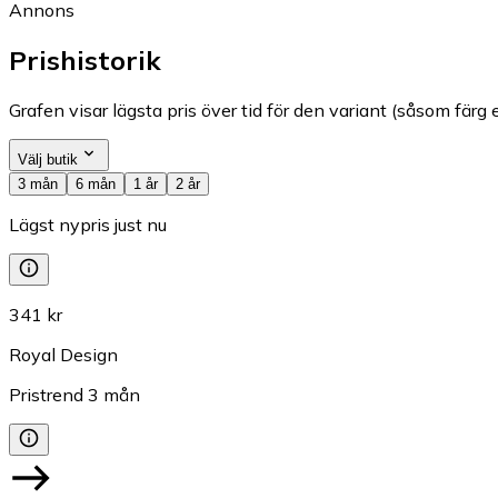
Annons
Prishistorik
Grafen visar lägsta pris över tid för den variant (såsom färg e
Välj butik
3 mån
6 mån
1 år
2 år
Lägst nypris just nu
341 kr
Royal Design
Pristrend
3
mån