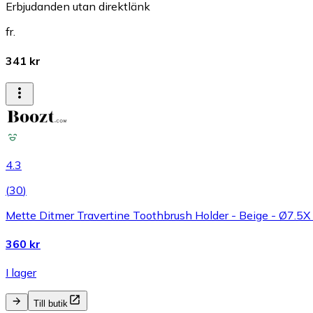
Erbjudanden utan direktlänk
fr.
341 kr
4.3
(
30
)
Mette Ditmer Travertine Toothbrush Holder - Beige - Ø7.
360 kr
I lager
Till butik