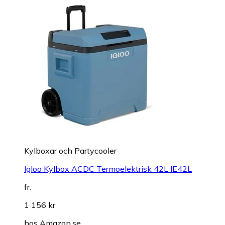
Kylboxar och Partycooler
Igloo Kylbox ACDC Termoelektrisk 42L IE42L
fr.
1 156 kr
hos
Amazon.se