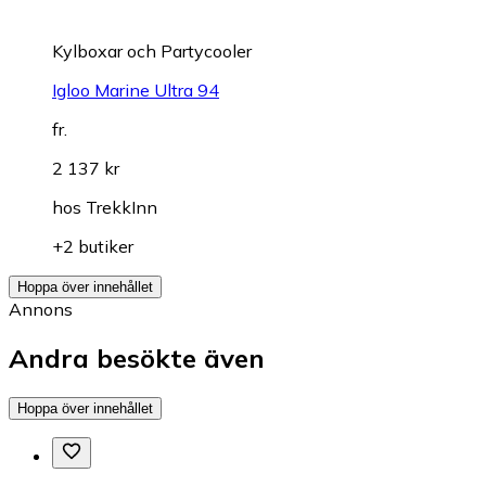
Kylboxar och Partycooler
Igloo Marine Ultra 94
fr.
2 137 kr
hos
TrekkInn
+2 butiker
Hoppa över innehållet
Annons
Andra besökte även
Hoppa över innehållet