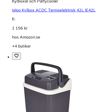
Kylboxar och Partycooler
Igloo Kylbox ACDC Termoelektrisk 42L IE42L
fr.
1 156 kr
hos
Amazon.se
+4 butiker