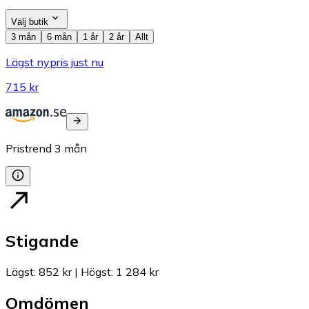
Välj butik
3 mån
6 mån
1 år
2 år
Allt
Lägst nypris just nu
715 kr
Pristrend
3
mån
Stigande
Lägst
:
852 kr
|
Högst
:
1 284 kr
Omdömen