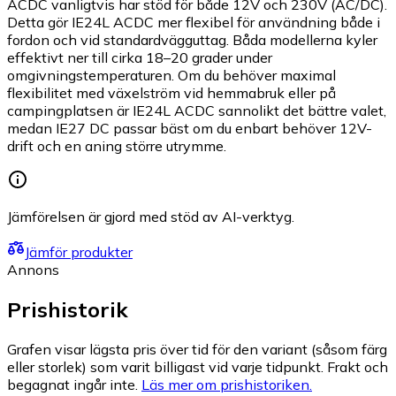
ACDC vanligtvis har stöd för både 12V och 230V (AC/DC).
Detta gör IE24L ACDC mer flexibel för användning både i
fordon och vid standardvägguttag. Båda modellerna kyler
effektivt ner till cirka 18–20 grader under
omgivningstemperaturen. Om du behöver maximal
flexibilitet med växelström vid hemmabruk eller på
campingplatsen är IE24L ACDC sannolikt det bättre valet,
medan IE27 DC passar bäst om du enbart behöver 12V-
drift och en aning större utrymme.
Jämförelsen är gjord med stöd av AI-verktyg.
Jämför produkter
Annons
Prishistorik
Grafen visar lägsta pris över tid för den variant (såsom färg
eller storlek) som varit billigast vid varje tidpunkt. Frakt och
begagnat ingår inte.
Läs mer om prishistoriken.