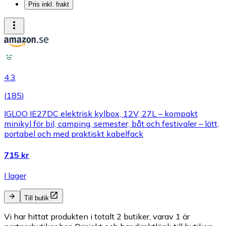
Pris inkl. frakt
4.3
(
185
)
IGLOO IE27DC elektrisk kylbox, 12V, 27L – kompakt
minikyl för bil, camping, semester, båt och festivaler – lätt,
portabel och med praktiskt kabelfack
715 kr
I lager
Till butik
Vi har hittat produkten i totalt 2 butiker, varav 1 är