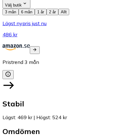
Välj butik
3 mån
6 mån
1 år
2 år
Allt
Lägst nypris just nu
486 kr
Pristrend
3
mån
Stabil
Lägst
:
469 kr
|
Högst
:
524 kr
Omdömen