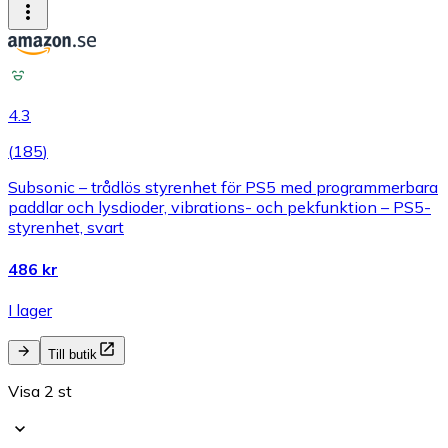
4.3
(
185
)
Subsonic – trådlös styrenhet för PS5 med programmerbara
paddlar och lysdioder, vibrations- och pekfunktion – PS5-
styrenhet, svart
486 kr
I lager
Till butik
Visa 2 st