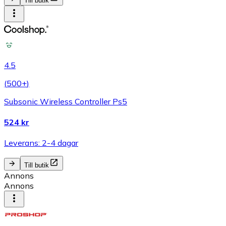
Till butik
4.5
(
500+
)
Subsonic Wireless Controller Ps5
524 kr
Leverans: 2-4 dagar
Till butik
Annons
Annons