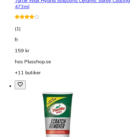
Turtle Wax Hybrid Solutions Ceramic Spray Coating
473ml
(
1
)
fr.
159 kr
hos
Plusshop.se
+11 butiker