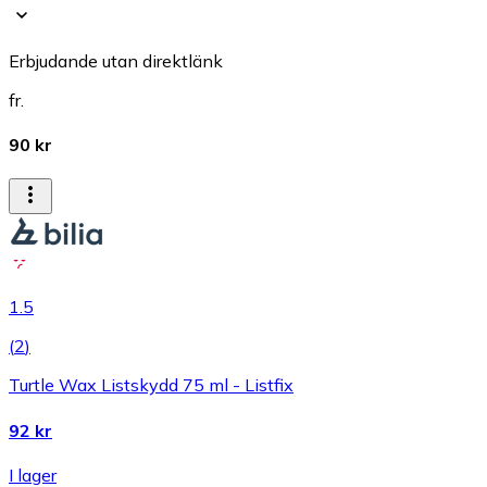
Erbjudande utan direktlänk
fr.
90 kr
1.5
(
2
)
Turtle Wax Listskydd 75 ml - Listfix
92 kr
I lager