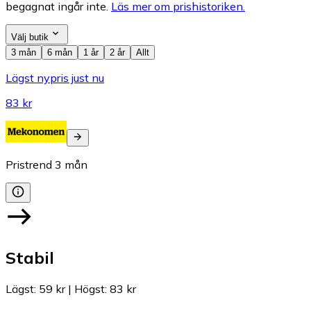
begagnat ingår inte.
Läs mer om prishistoriken.
Välj butik
3 mån
6 mån
1 år
2 år
Allt
Lägst nypris just nu
83 kr
Pristrend
3
mån
Stabil
Lägst
:
59 kr
|
Högst
:
83 kr