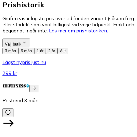
Prishistorik
Grafen visar lägsta pris över tid för den variant (såsom färg
eller storlek) som varit billigast vid varje tidpunkt. Frakt och
begagnat ingår inte.
Läs mer om prishistoriken.
Välj butik
3 mån
6 mån
1 år
2 år
Allt
Lägst nypris just nu
299 kr
Pristrend
3
mån