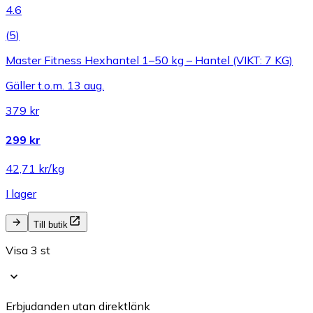
4.6
(
5
)
Master Fitness Hexhantel 1–50 kg – Hantel (VIKT: 7 KG)
Gäller t.o.m. 13 aug.
379 kr
299 kr
42,71 kr/kg
I lager
Till butik
Visa 3 st
Erbjudanden utan direktlänk