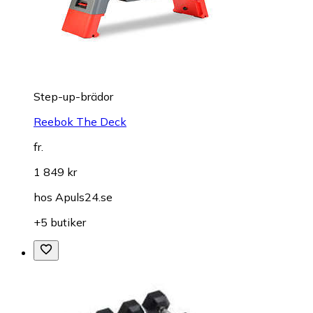
Step-up-brädor
Reebok The Deck
fr.
1 849 kr
hos
Apuls24.se
+5 butiker