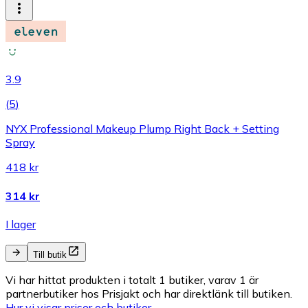
3.9
(
5
)
NYX Professional Makeup Plump Right Back + Setting
Spray
418 kr
314 kr
I lager
Till butik
Vi har hittat produkten i totalt 1 butiker, varav 1 är
partnerbutiker hos Prisjakt och har direktlänk till butiken.
Hur vi visar priser och butiker.