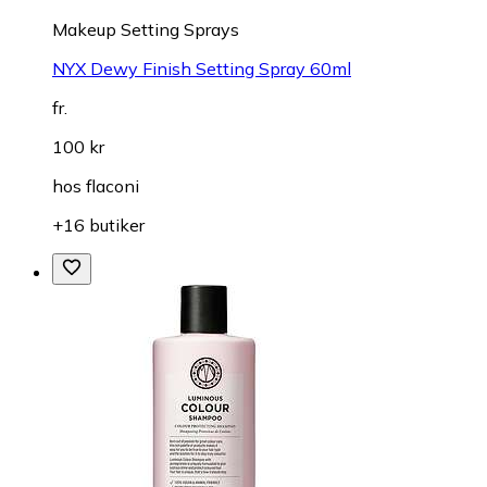
Makeup Setting Sprays
NYX Dewy Finish Setting Spray 60ml
fr.
100 kr
hos
flaconi
+16 butiker