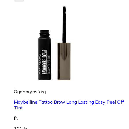
Ögonbrynsfärg
Maybelline Tattoo Brow Long Lasting Easy Peel Off
Tint
fr.
101 kr