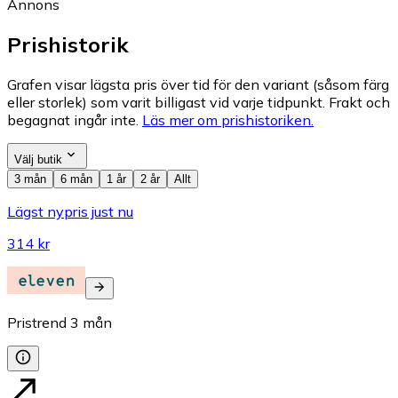
Annons
Prishistorik
Grafen visar lägsta pris över tid för den variant (såsom färg
eller storlek) som varit billigast vid varje tidpunkt. Frakt och
begagnat ingår inte.
Läs mer om prishistoriken.
Välj butik
3 mån
6 mån
1 år
2 år
Allt
Lägst nypris just nu
314 kr
Pristrend
3
mån