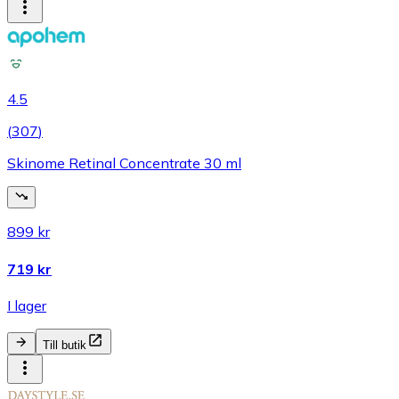
4.5
(
307
)
Skinome Retinal Concentrate 30 ml
899 kr
719 kr
I lager
Till butik