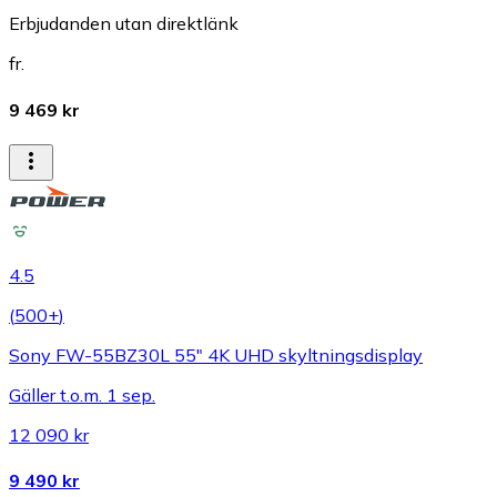
Erbjudanden utan direktlänk
fr.
9 469 kr
4.5
(
500+
)
Sony FW-55BZ30L 55" 4K UHD skyltningsdisplay
Gäller t.o.m. 1 sep.
12 090 kr
9 490 kr