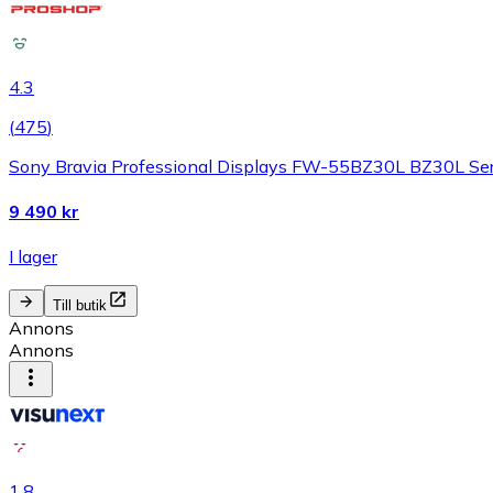
4.3
(
475
)
Sony Bravia Professional Displays FW-55BZ30L BZ30L Series
9 490 kr
I lager
Till butik
Annons
Annons
1.8