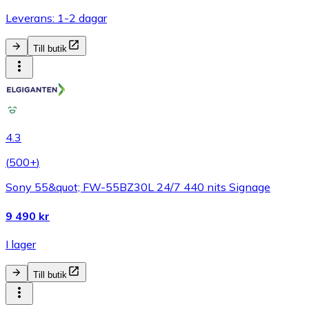
Leverans: 1-2 dagar
Till butik
4.3
(
500+
)
Sony 55&quot; FW-55BZ30L 24/7 440 nits Signage
9 490 kr
I lager
Till butik