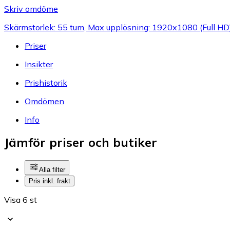
Skriv omdöme
Skärmstorlek: 55 tum, Max upplösning: 1920x1080 (Full HD)
Priser
Insikter
Prishistorik
Omdömen
Info
Jämför priser och butiker
Alla filter
Pris inkl. frakt
Visa 6 st