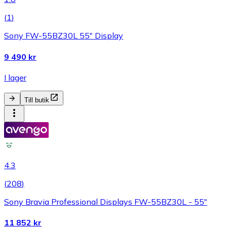
(
1
)
Sony FW-55BZ30L 55" Display
9 490 kr
I lager
Till butik
4.3
(
208
)
Sony Bravia Professional Displays FW-55BZ30L - 55"
11 852 kr