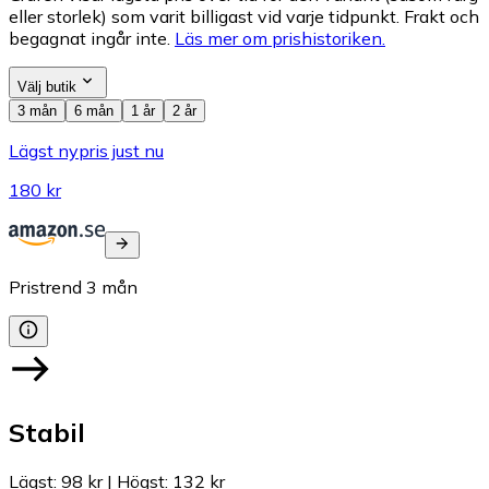
eller storlek) som varit billigast vid varje tidpunkt. Frakt och
begagnat ingår inte.
Läs mer om prishistoriken.
Välj butik
3 mån
6 mån
1 år
2 år
Lägst nypris just nu
180 kr
Pristrend
3
mån
Stabil
Lägst
:
98 kr
|
Högst
:
132 kr