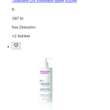
Topicrem DA Emollient Balm 500ml
fr.
187 kr
hos
DressInn
+2 butiker