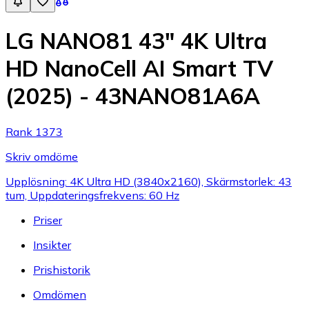
LG NANO81 43" 4K Ultra
HD NanoCell AI Smart TV
(2025) - 43NANO81A6A
Rank 1373
Skriv omdöme
Upplösning: 4K Ultra HD (3840x2160), Skärmstorlek: 43
tum, Uppdateringsfrekvens: 60 Hz
Priser
Insikter
Prishistorik
Omdömen