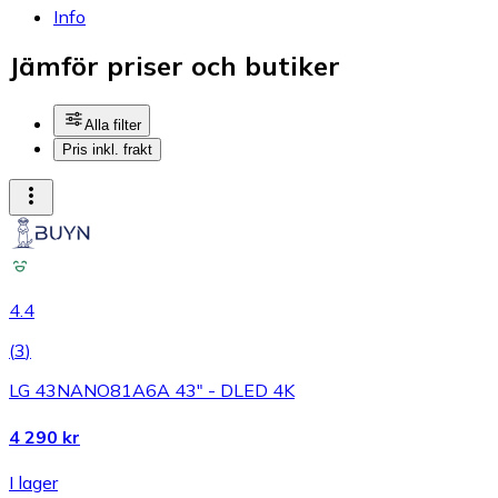
Info
Jämför priser och butiker
Alla filter
Pris inkl. frakt
4.4
(
3
)
LG 43NANO81A6A 43" - DLED 4K
4 290 kr
I lager