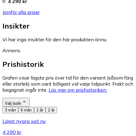
fr.
4 290 kr
Jämför alla priser
Insikter
Vi har inga insikter för den här produkten ännu.
Annons
Prishistorik
Grafen visar lägsta pris över tid för den variant (såsom färg
eller storlek) som varit billigast vid varje tidpunkt. Frakt och
begagnat ingår inte.
Läs mer om prishistoriken.
Välj butik
3 mån
6 mån
1 år
2 år
Lägst nypris just nu
4 290 kr