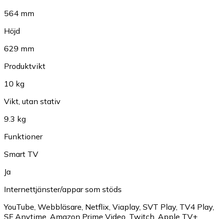
564 mm
Höjd
629 mm
Produktvikt
10 kg
Vikt, utan stativ
9.3 kg
Funktioner
Smart TV
Ja
Internettjänster/appar som stöds
YouTube
,
Webbläsare
,
Netflix
,
Viaplay
,
SVT Play
,
TV4 Play
,
SF Anytime
,
Amazon Prime Video
,
Twitch
,
Apple TV+
,