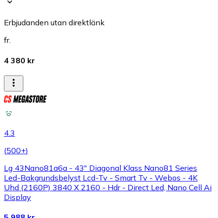
Erbjudanden utan direktlänk
fr.
4 380 kr
4.3
(
500+
)
Lg 43Nano81a6a - 43" Diagonal Klass Nano81 Series
Led-Bakgrundsbelyst Lcd-Tv - Smart Tv - Webos - 4K
Uhd (2160P) 3840 X 2160 - Hdr - Direct Led, Nano Cell Ai
Display
5 988 kr