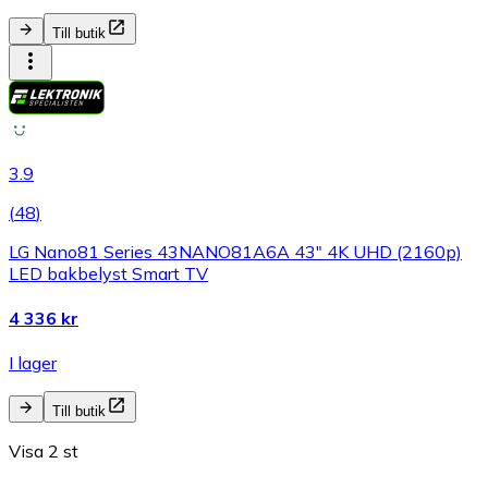
Till butik
3.9
(
48
)
LG Nano81 Series 43NANO81A6A 43" 4K UHD (2160p)
LED bakbelyst Smart TV
4 336 kr
I lager
Till butik
Visa 2 st