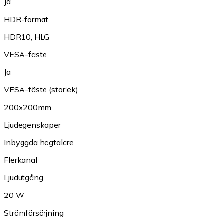
Ja
HDR-format
HDR10
,
HLG
VESA-fäste
Ja
VESA-fäste (storlek)
200x200mm
Ljudegenskaper
Inbyggda högtalare
Flerkanal
Ljudutgång
20 W
Strömförsörjning