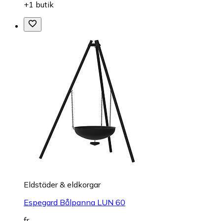
+1 butik
Eldstäder & eldkorgar
Espegard Bålpanna LUN 60
fr.