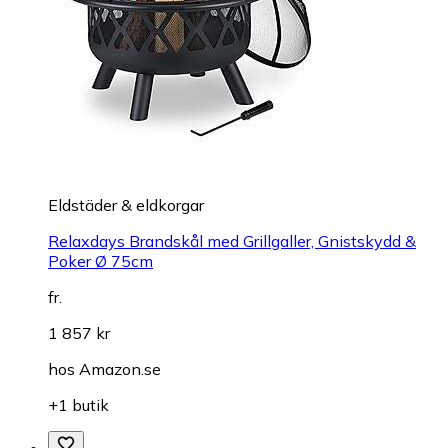
Eldstäder & eldkorgar
Relaxdays Brandskål med Grillgaller, Gnistskydd &
Poker Ø 75cm
fr.
1 857 kr
hos
Amazon.se
+1 butik