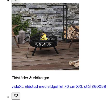
Eldstäder & eldkorgar
vidaXL Eldstad med eldgaffel 70 cm XXL stål 360058