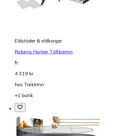
Eldstäder & eldkorgar
Robens Hunter Tältkamin
fr.
4 319 kr
hos
TrekkInn
+1 butik