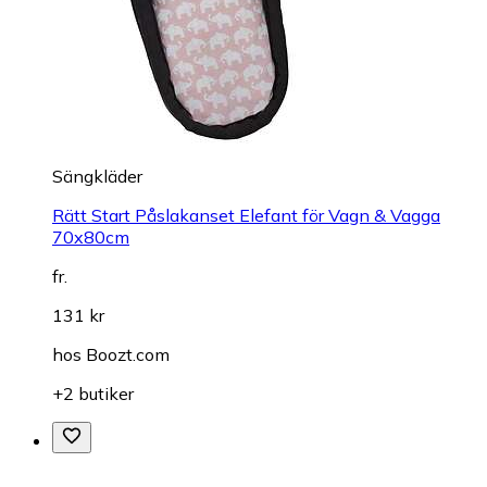
Sängkläder
Rätt Start Påslakanset Elefant för Vagn & Vagga
70x80cm
fr.
131 kr
hos
Boozt.com
+2 butiker