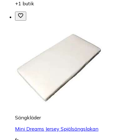
+1 butik
Sängkläder
Mini Dreams Jersey Spjälsängslakan
fr.