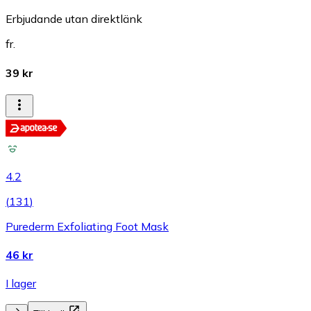
Erbjudande utan direktlänk
fr.
39 kr
4.2
(
131
)
Purederm Exfoliating Foot Mask
46 kr
I lager