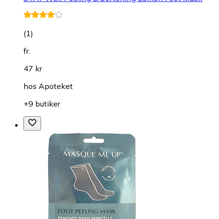
(
1
)
fr.
47 kr
hos
Apoteket
+9 butiker