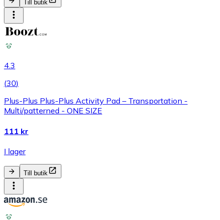
Till butik
4.3
(
30
)
Plus-Plus Plus-Plus Activity Pad – Transportation -
Multi/patterned - ONE SIZE
111 kr
I lager
Till butik