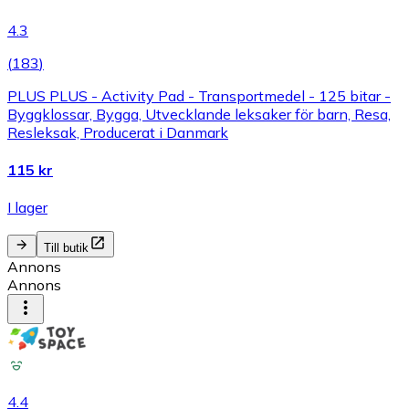
4.3
(
183
)
PLUS PLUS - Activity Pad - Transportmedel - 125 bitar -
Byggklossar, Bygga, Utvecklande leksaker för barn, Resa,
Resleksak, Producerat i Danmark
115 kr
I lager
Till butik
Annons
Annons
4.4