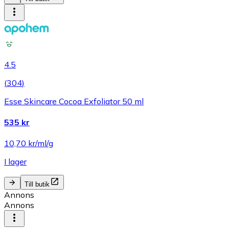
4.5
(
304
)
Esse Skincare Cocoa Exfoliator 50 ml
535 kr
10,70 kr/ml/g
I lager
Till butik
Annons
Annons