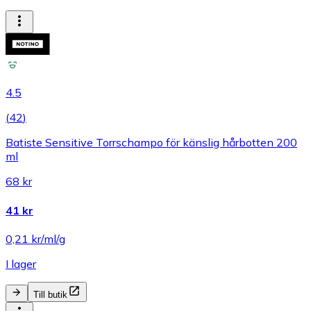
4.5
(
42
)
Batiste Sensitive Torrschampo för känslig hårbotten 200
ml
68 kr
41 kr
0,21 kr/ml/g
I lager
Till butik