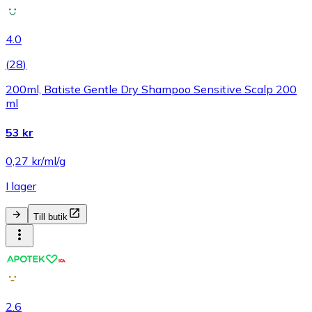
4.0
(
28
)
200ml, Batiste Gentle Dry Shampoo Sensitive Scalp 200
ml
53 kr
0,27 kr/ml/g
I lager
Till butik
2.6