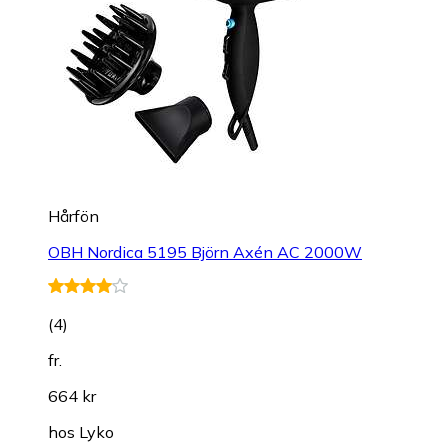
Hårfön
OBH Nordica 5195 Björn Axén AC 2000W
(
4
)
fr.
664 kr
hos
Lyko