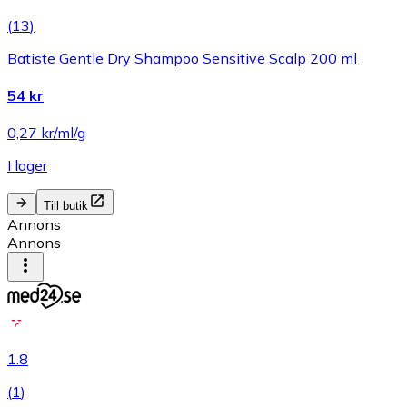
(
13
)
Batiste Gentle Dry Shampoo Sensitive Scalp 200 ml
54 kr
0,27 kr/ml/g
I lager
Till butik
Annons
Annons
1.8
(
1
)