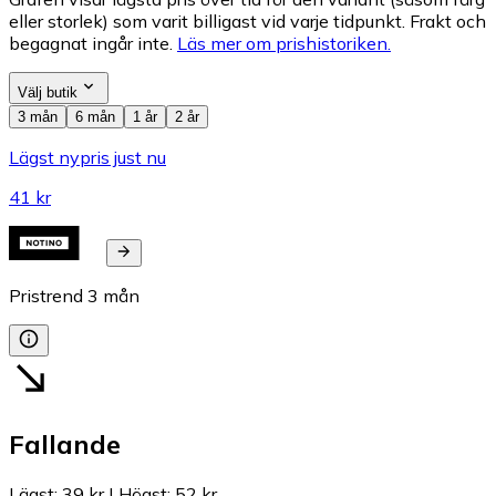
eller storlek) som varit billigast vid varje tidpunkt. Frakt och
begagnat ingår inte.
Läs mer om prishistoriken.
Välj butik
3 mån
6 mån
1 år
2 år
Lägst nypris just nu
41 kr
Pristrend
3
mån
Fallande
Lägst
:
39 kr
|
Högst
:
52 kr