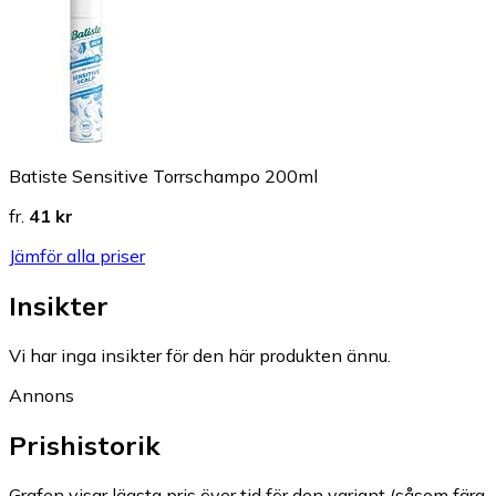
Batiste Sensitive Torrschampo 200ml
fr.
41 kr
Jämför alla priser
Insikter
Vi har inga insikter för den här produkten ännu.
Annons
Prishistorik
Grafen visar lägsta pris över tid för den variant (såsom färg