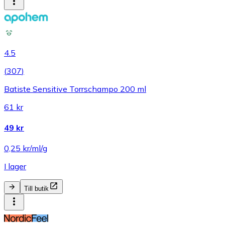
4.5
(
307
)
Batiste Sensitive Torrschampo 200 ml
61 kr
49 kr
0,25 kr/ml/g
I lager
Till butik