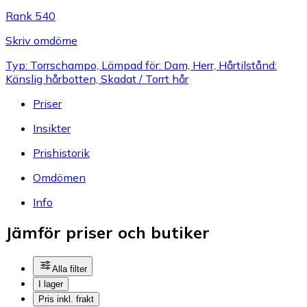
Rank 540
Skriv omdöme
Typ: Torrschampo, Lämpad för: Dam, Herr, Hårtilstånd:
Känslig hårbotten, Skadat / Torrt hår
Priser
Insikter
Prishistorik
Omdömen
Info
Jämför priser och butiker
Alla filter
I lager
Pris inkl. frakt