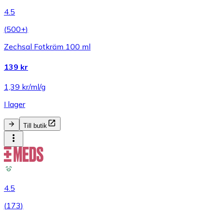
4.5
(
500+
)
Zechsal Fotkräm 100 ml
139 kr
1,39 kr/ml/g
I lager
Till butik
4.5
(
173
)