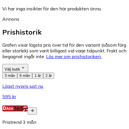
Vi har inga insikter för den här produkten ännu.
Annons
Prishistorik
Grafen visar lägsta pris över tid för den variant (såsom färg
eller storlek) som varit billigast vid varje tidpunkt. Frakt och
begagnat ingår inte.
Läs mer om prishistoriken.
Välj butik
3 mån
6 mån
1 år
2 år
Lägst nypris just nu
595 kr
Pristrend
3
mån