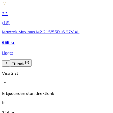
2.3
(
16
)
Maxtrek Maximus M2 215/55R16 97V XL
655 kr
I lager
Till butik
Visa 2 st
Erbjudanden utan direktlänk
fr.
716 kr