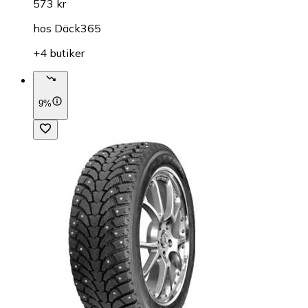
573 kr
hos
Däck365
+4 butiker
9%