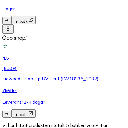
I lager
Till butik
4.5
(
500+
)
Liewood - Pop Up UV Tent (LW18936_1032)
756 kr
Leverans: 2-4 dagar
Till butik
Vi har hittat produkten i totalt 5 butiker, varav 4 är