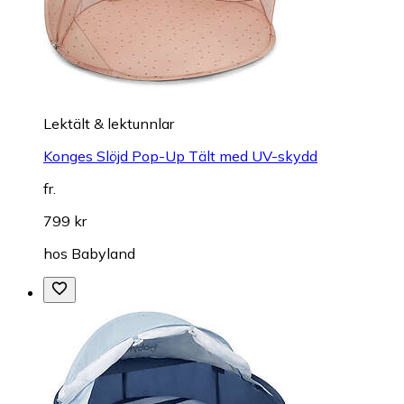
Lektält & lektunnlar
Konges Slöjd Pop-Up Tält med UV-skydd
fr.
799 kr
hos
Babyland