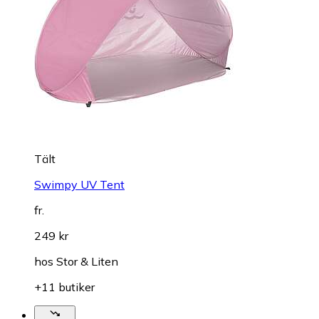
Tält
Swimpy UV Tent
fr.
249 kr
hos
Stor & Liten
+11 butiker