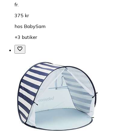
fr.
375 kr
hos
BabySam
+3 butiker