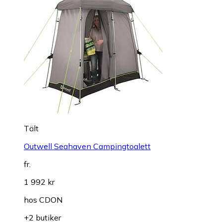
Tält
Outwell Seahaven Campingtoalett
fr.
1 992 kr
hos
CDON
+2 butiker