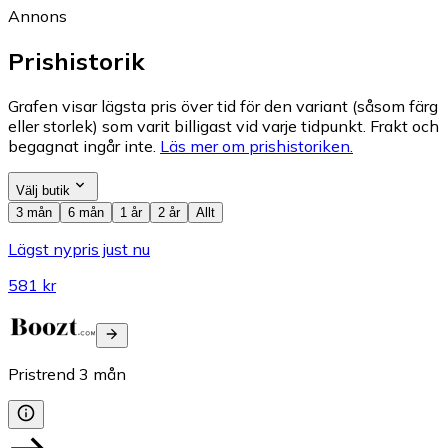
Annons
Prishistorik
Grafen visar lägsta pris över tid för den variant (såsom färg
eller storlek) som varit billigast vid varje tidpunkt. Frakt och
begagnat ingår inte.
Läs mer om prishistoriken.
Välj butik
3 mån
6 mån
1 år
2 år
Allt
Lägst nypris just nu
581 kr
Pristrend
3
mån