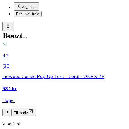
Alla filter
Pris inkl. frakt
4.3
(
30
)
Liewood Cassie Pop Up Tent - Coral - ONE SIZE
581 kr
I lager
Till butik
Visa 1 st