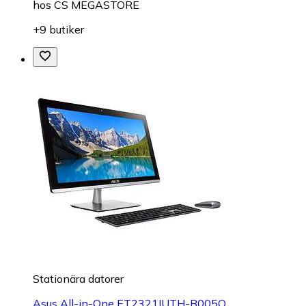
hos
CS MEGASTORE
+9 butiker
Stationära datorer
Asus All-in-One ET2321IUTH-B005Q