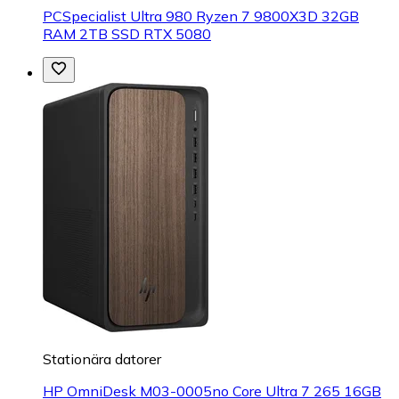
PCSpecialist Ultra 980 Ryzen 7 9800X3D 32GB
RAM 2TB SSD RTX 5080
Stationära datorer
HP OmniDesk M03-0005no Core Ultra 7 265 16GB