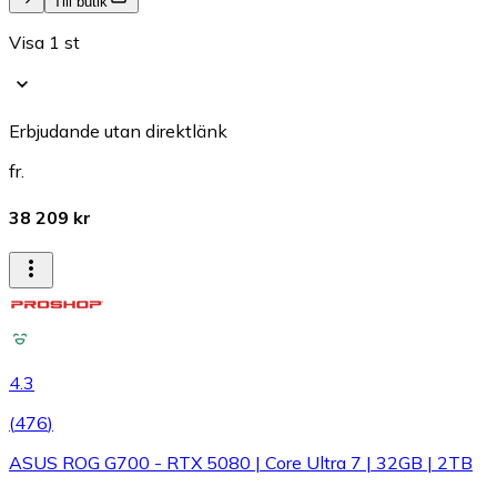
Till butik
Visa 1 st
Erbjudande utan direktlänk
fr.
38 209 kr
4.3
(
476
)
ASUS ROG G700 - RTX 5080 | Core Ultra 7 | 32GB | 2TB