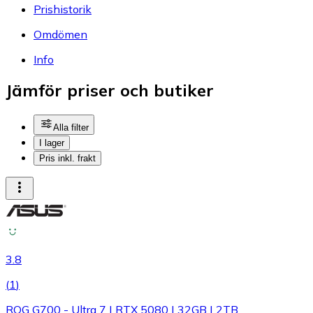
Prishistorik
Omdömen
Info
Jämför priser och butiker
Alla filter
I lager
Pris inkl. frakt
3.8
(
1
)
ROG G700 - Ultra 7 | RTX 5080 | 32GB | 2TB