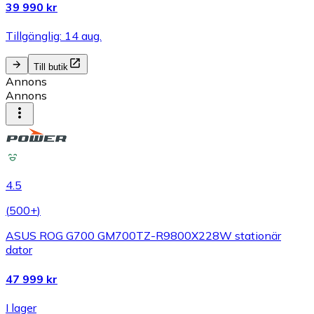
39 990 kr
Tillgänglig: 14 aug.
Till butik
Annons
Annons
4.5
(
500+
)
ASUS ROG G700 GM700TZ-R9800X228W stationär
dator
47 999 kr
I lager