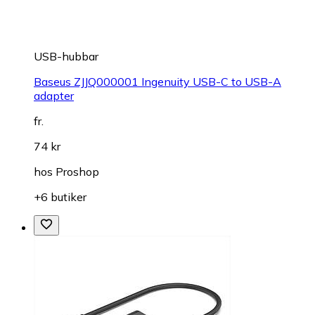
USB-hubbar
Baseus ZJJQ000001 Ingenuity USB-C to USB-A
adapter
fr.
74 kr
hos
Proshop
+6 butiker