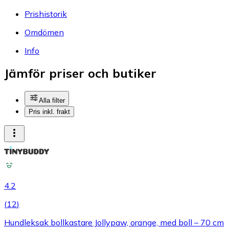
Prishistorik
Omdömen
Info
Jämför priser och butiker
Alla filter
Pris inkl. frakt
4.2
(
12
)
Hundleksak bollkastare Jollypaw, orange, med boll – 70 cm