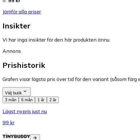
fr.
99 kr
Jämför alla priser
Insikter
Vi har inga insikter för den här produkten ännu.
Annons
Prishistorik
Grafen visar lägsta pris över tid för den variant (såsom färg e
Välj butik
3 mån
6 mån
1 år
2 år
Lägst nypris just nu
99 kr