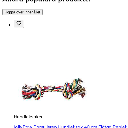
Hoppa över innehållet
Hundleksaker
JollyPaw Bomullsrep Hundleksak 40 cm Flätad Repleks