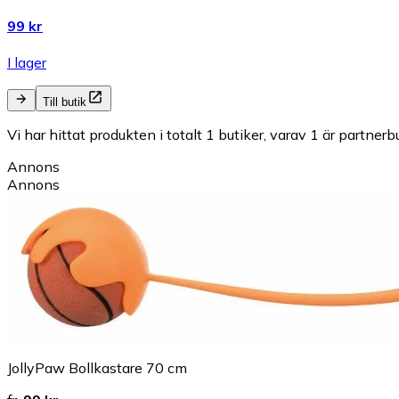
99 kr
I lager
Till butik
Vi har hittat produkten i totalt 1 butiker, varav 1 är partnerbu
Annons
Annons
JollyPaw Bollkastare 70 cm