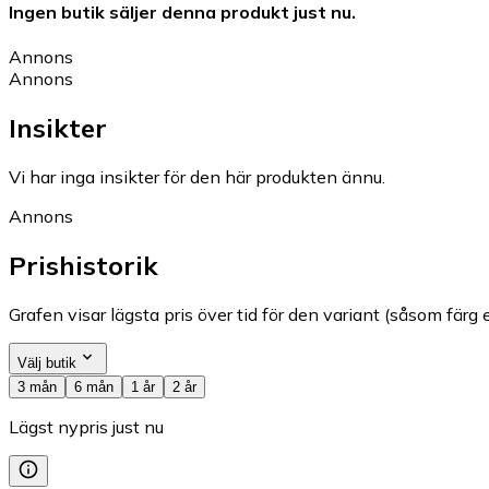
Ingen butik säljer denna produkt just nu.
Annons
Annons
Insikter
Vi har inga insikter för den här produkten ännu.
Annons
Prishistorik
Grafen visar lägsta pris över tid för den variant (såsom färg e
Välj butik
3 mån
6 mån
1 år
2 år
Lägst nypris just nu