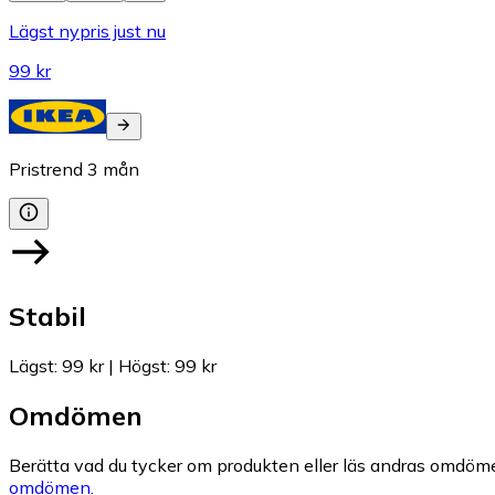
Lägst nypris just nu
99 kr
Pristrend
3
mån
Stabil
Lägst
:
99 kr
|
Högst
:
99 kr
Omdömen
Berätta vad du tycker om produkten eller läs andras omdöme
omdömen.