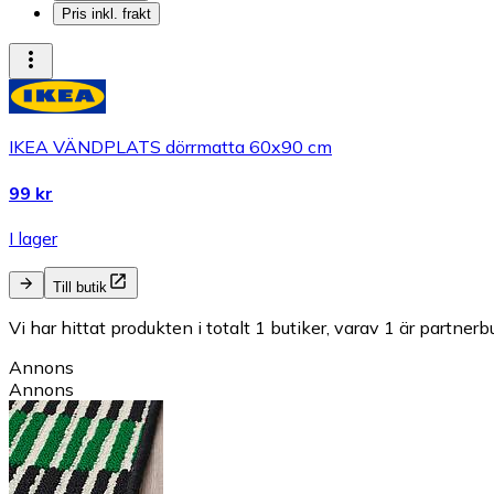
Pris inkl. frakt
IKEA VÄNDPLATS dörrmatta 60x90 cm
99 kr
I lager
Till butik
Vi har hittat produkten i totalt 1 butiker, varav 1 är partnerbu
Annons
Annons