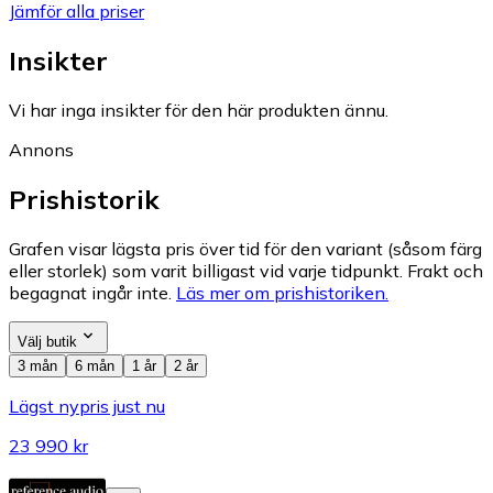
Jämför alla priser
Insikter
Vi har inga insikter för den här produkten ännu.
Annons
Prishistorik
Grafen visar lägsta pris över tid för den variant (såsom färg
eller storlek) som varit billigast vid varje tidpunkt. Frakt och
begagnat ingår inte.
Läs mer om prishistoriken.
Välj butik
3 mån
6 mån
1 år
2 år
Lägst nypris just nu
23 990 kr