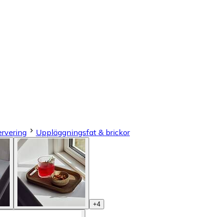
ervering
Uppläggningsfat & brickor
+
4