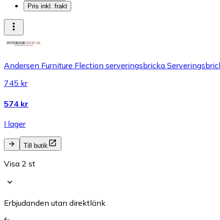
Pris inkl. frakt
Andersen Furniture Flection serveringsbricka Serveringsbr
745 kr
574 kr
I lager
Till butik
Visa 2 st
Erbjudanden utan direktlänk