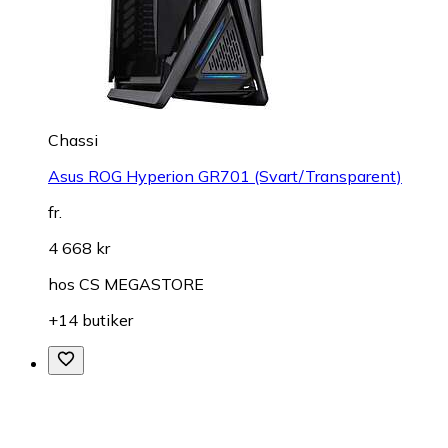
Chassi
Asus ROG Hyperion GR701 (Svart/Transparent)
fr.
4 668 kr
hos
CS MEGASTORE
+14 butiker