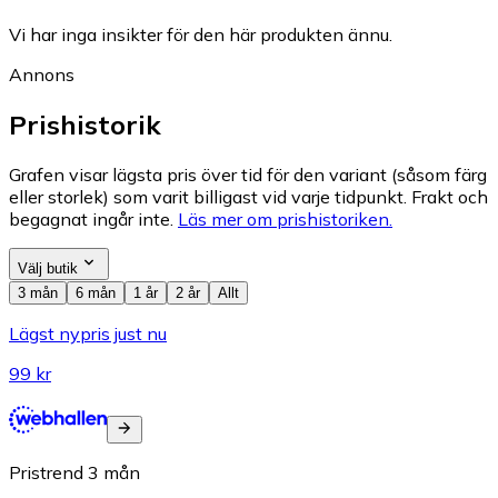
Vi har inga insikter för den här produkten ännu.
Annons
Prishistorik
Grafen visar lägsta pris över tid för den variant (såsom färg
eller storlek) som varit billigast vid varje tidpunkt. Frakt och
begagnat ingår inte.
Läs mer om prishistoriken.
Välj butik
3 mån
6 mån
1 år
2 år
Allt
Lägst nypris just nu
99 kr
Pristrend
3
mån