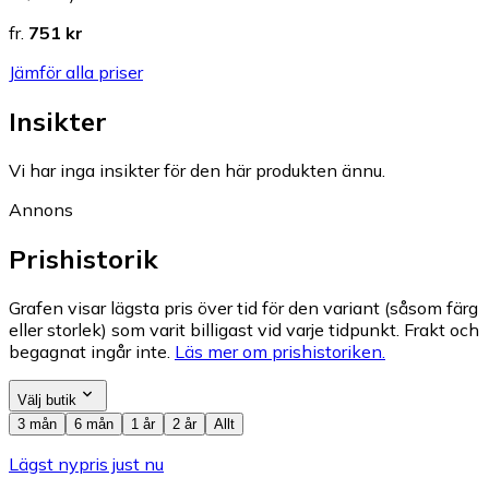
fr.
751 kr
Jämför alla priser
Insikter
Vi har inga insikter för den här produkten ännu.
Annons
Prishistorik
Grafen visar lägsta pris över tid för den variant (såsom färg
eller storlek) som varit billigast vid varje tidpunkt. Frakt och
begagnat ingår inte.
Läs mer om prishistoriken.
Välj butik
3 mån
6 mån
1 år
2 år
Allt
Lägst nypris just nu