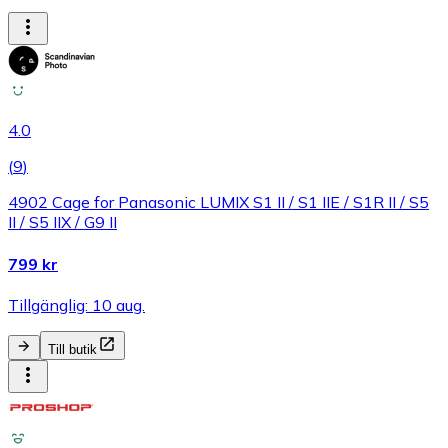
4.0
(
9
)
4902 Cage for Panasonic LUMIX S1 II / S1 IIE / S1R II / S5
II / S5 IIX / G9 II
799 kr
Tillgänglig: 10 aug.
Till butik