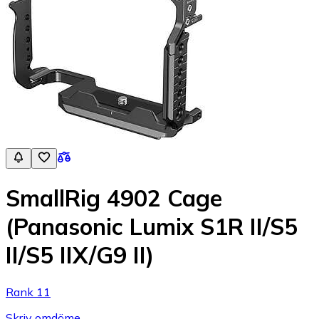
SmallRig 4902 Cage
(Panasonic Lumix S1R II/S5
II/S5 IIX/G9 II)
Rank 11
Skriv omdöme