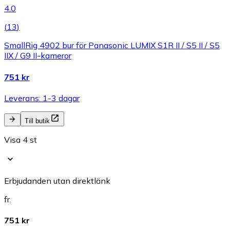
4.0
(
13
)
SmallRig 4902 bur för Panasonic LUMIX S1R II / S5 II / S5
IIX / G9 II-kameror
751 kr
Leverans: 1-3 dagar
Till butik
Visa 4 st
Erbjudanden utan direktlänk
fr.
751 kr