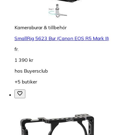
Kameraburar & tillbehör
SmallRig 5623 Bur (Canon EOS R5 Mark II)
fr.
1 390 kr
hos
Buyersclub
+5 butiker