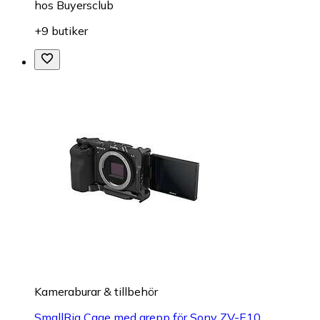
hos
Buyersclub
+9 butiker
Kameraburar & tillbehör
SmallRig Cage med grepp för Sony ZV-E10