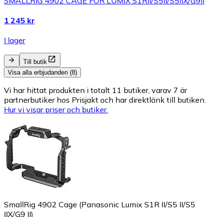
SMALLRIG 4902 CAGE FOR LUMIX S1RII/S5II/S5IIX/G9II
1 245 kr
I lager
Till butik
Visa alla erbjudanden (8)
Vi har hittat produkten i totalt 11 butiker, varav 7 är
partnerbutiker hos Prisjakt och har direktlänk till butiken.
Hur vi visar priser och butiker.
SmallRig 4902 Cage (Panasonic Lumix S1R II/S5 II/S5
IIX/G9 II)