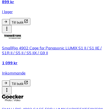
899 kr
I lager
Till butik
SmallRig 4902 Cage for Panasonic LUMIX S1 II / S1 IIE /
S1R II / S5 II / S5 IIX / G9 II
1 099 kr
Inkommande
Till butik