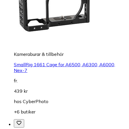
Kameraburar & tillbehör
SmallRig 1661 Cage for A6500, A6300, A6000,
Nex-7
fr.
439 kr
hos
CyberPhoto
+6 butiker