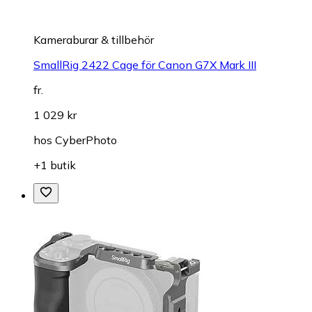
Kameraburar & tillbehör
SmallRig 2422 Cage för Canon G7X Mark III
fr.
1 029 kr
hos
CyberPhoto
+1 butik