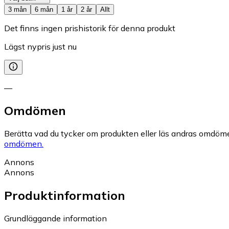
3 mån
6 mån
1 år
2 år
Allt
Det finns ingen prishistorik för denna produkt
Lägst nypris just nu
—
Omdömen
Berätta vad du tycker om produkten eller läs andras omdöme
omdömen.
Annons
Annons
Produktinformation
Grundläggande information