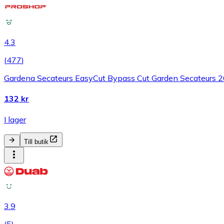
4.3
(
477
)
Gardena Secateurs EasyCut Bypass Cut Garden Secateurs 2
132 kr
I lager
Till butik
3.9
(
5
)