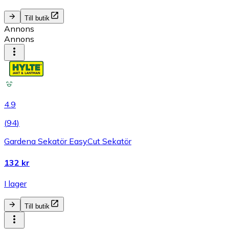
Till butik
Annons
Annons
4.9
(
94
)
Gardena Sekatör EasyCut Sekatör
132 kr
I lager
Till butik