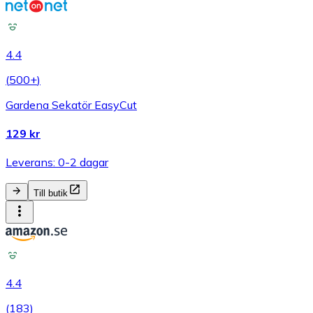
4.4
(
500+
)
Gardena Sekatör EasyCut
129 kr
Leverans: 0-2 dagar
Till butik
4.4
(
183
)