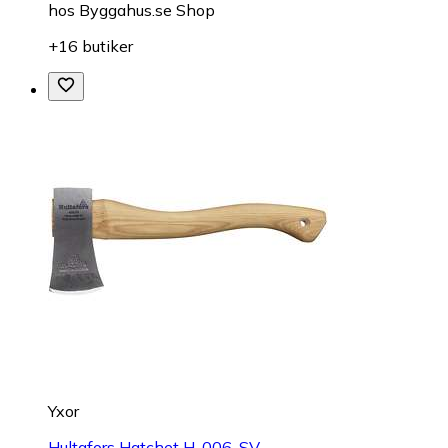
hos
Byggahus.se Shop
+16 butiker
Yxor
Hultafors Hatchet H-006-SV