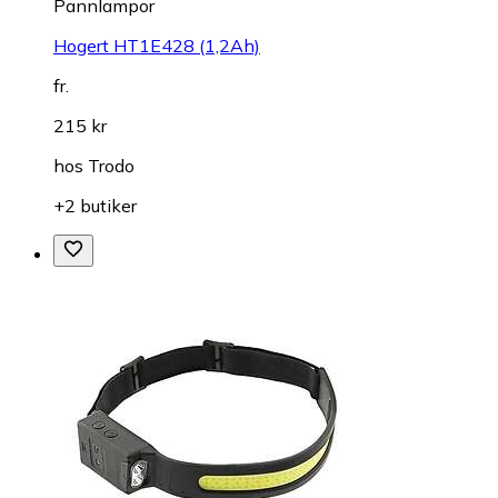
Pannlampor
Hogert HT1E428 (1,2Ah)
fr.
215 kr
hos
Trodo
+2 butiker