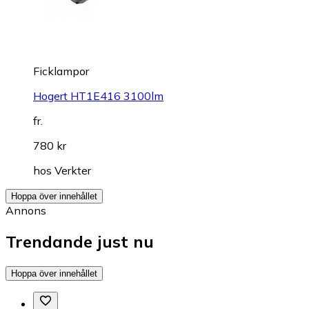
Ficklampor
Hogert HT1E416 3100lm
fr.
780 kr
hos
Verkter
Hoppa över innehållet
Annons
Trendande just nu
Hoppa över innehållet