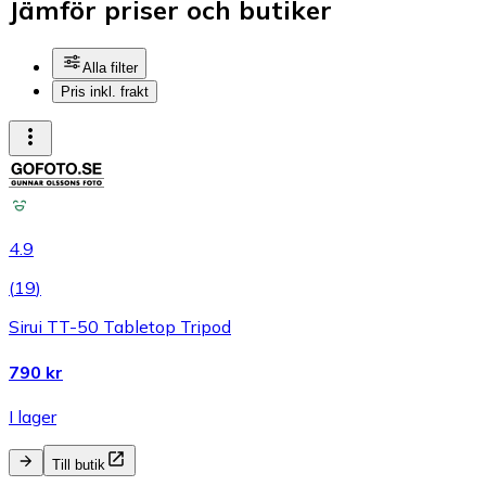
Jämför priser och butiker
Alla filter
Pris inkl. frakt
4.9
(
19
)
Sirui TT-50 Tabletop Tripod
790 kr
I lager
Till butik