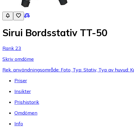
Sirui Bordsstativ TT-50
Rank 23
Skriv omdöme
Rek. användningsområde: Foto, Typ: Stativ, Typ av huvud: K
Priser
Insikter
Prishistorik
Omdömen
Info