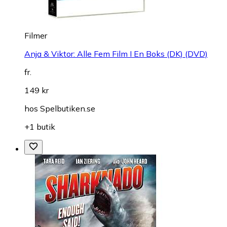
Filmer
Anja & Viktor: Alle Fem Film I En Boks (DK) (DVD)
fr.
149 kr
hos
Spelbutiken.se
+1 butik