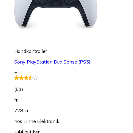
Handkontroller
Sony PlayStation DualSense (PS5)
+
(
61
)
fr.
728 kr
hos
Linné Elektronik
+44 butiker