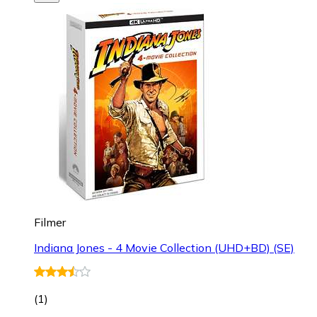
Filmer
Indiana Jones - 4 Movie Collection (UHD+BD) (SE)
(
1
)