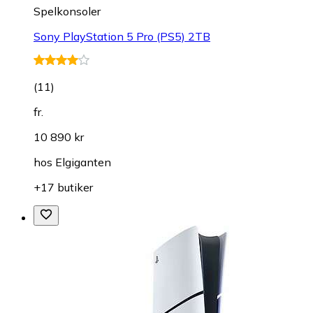
Spelkonsoler
Sony PlayStation 5 Pro (PS5) 2TB
(
11
)
fr.
10 890 kr
hos
Elgiganten
+17 butiker