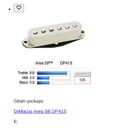
Gitarr-pickups
DiMarzio Air Norton DP193FBK
fr.
1 175 kr
hos
Musikhuset
+2 butiker