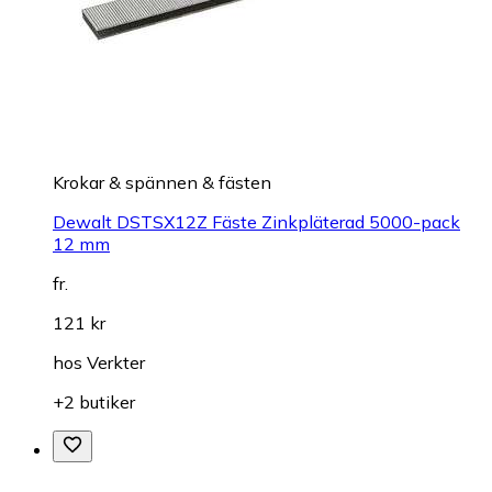
hos
djservice.se
+6 butiker
Krokar & spännen & fästen