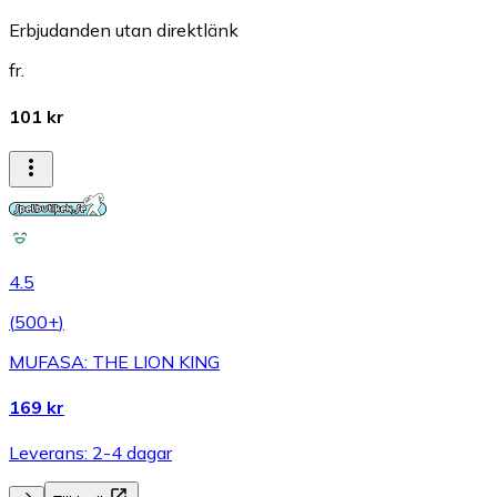
Erbjudanden utan direktlänk
fr.
101 kr
4.5
(
500+
)
MUFASA: THE LION KING
169 kr
Leverans: 2-4 dagar