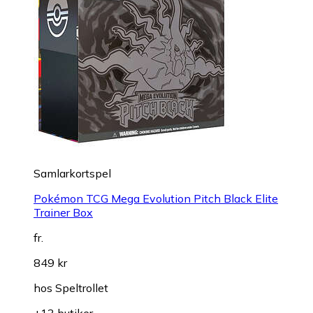
Samlarkortspel
Pokémon TCG Mega Evolution Pitch Black Elite
Trainer Box
fr.
849 kr
hos
Speltrollet
+13 butiker