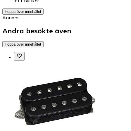
PlayStation 5-spel
Assassin's Creed Black Flag Resynced (PS5)
fr.
529 kr
hos
Webhallen
+11 butiker
Hoppa över innehållet
Annons
Andra besökte även
Hoppa över innehållet