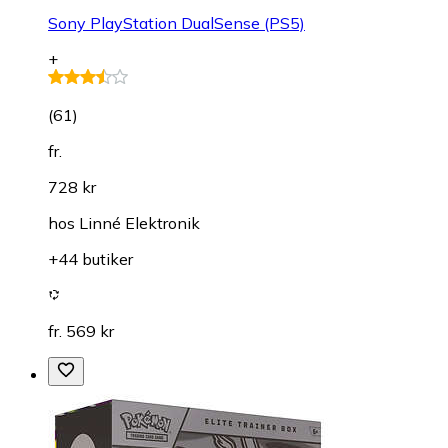
Sony PlayStation DualSense (PS5)
+
(
61
)
fr.
728 kr
hos
Linné Elektronik
+44 butiker
fr. 569 kr