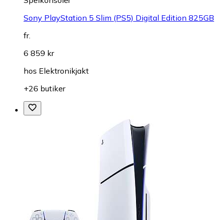
Sony PlayStation 5 Slim (PS5) Digital Edition 825GB
fr.
6 859 kr
hos
Elektronikjakt
+26 butiker