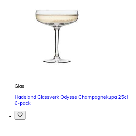
Dewalt DSTSX12Z Fäste Zinkpläterad 5000-pack
12 mm
fr.
121 kr
hos
Verkter
+2 butiker