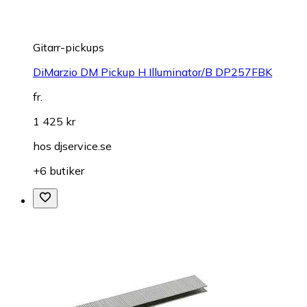
Gitarr-pickups
DiMarzio DM Pickup H Illuminator/B DP257FBK
fr.
1 425 kr