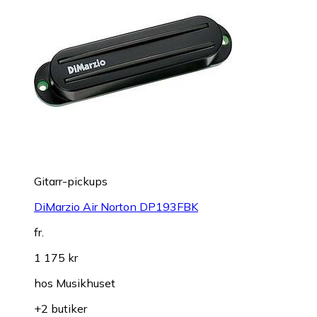
Glas
Hadeland Glassverk Odysse Champagnekupa 25cl
6-pack