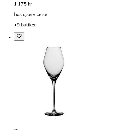
Gitarr-pickups
DiMarzio Area 58 DP415
fr.
1 175 kr
hos
djservice.se
+9 butiker